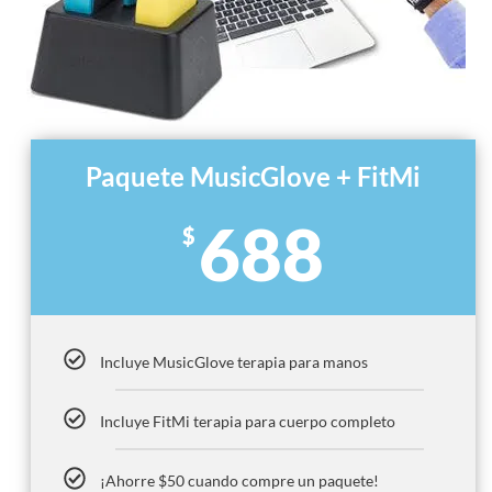
Paquete MusicGlove + FitMi
688
$
Incluye MusicGlove terapia para manos
Incluye FitMi terapia para cuerpo completo
¡Ahorre $50 cuando compre un paquete!