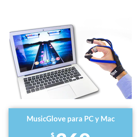
MusicGlove para PC y Mac
$