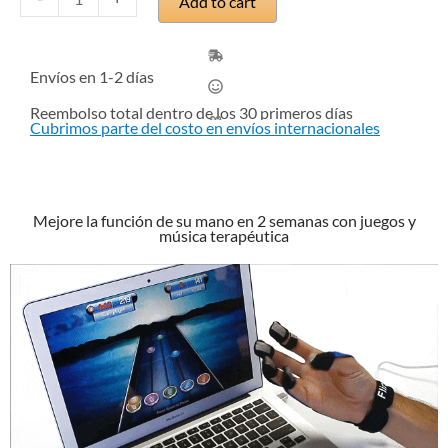
Add to cart
manos
MusicGlove
quantity
Envíos en 1-2 días
Reembolso total dentro de los 30 primeros días
Cubrimos parte del costo en envíos internacionales
Mejore la función de su mano en 2 semanas con juegos y
música terapéutica