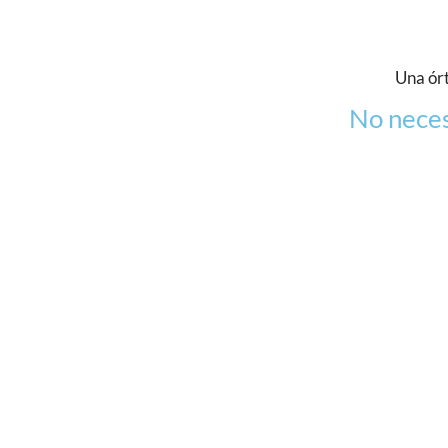
Una órt
No neces