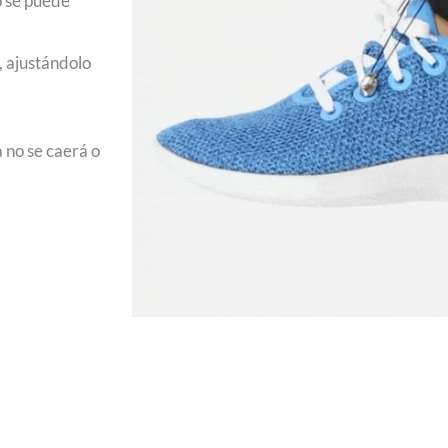
o se puede
a, ajustándolo
 no se caerá o