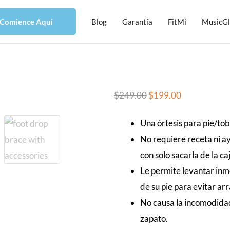
Comience Aqui
Blog
Garantía
FitMi
MusicG
$
249.00
$
199.00
Una órtesis para pie/tob
No requiere receta ni ay
con solo sacarla de la ca
Le permite levantar inm
de su pie para evitar arr
No causa la incomodidad 
zapato.