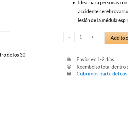
Ideal para personas con
accidente cerebrovascul
lesión de la médula espin
Flex
-
+
Add to c
AFO
quantity
tro de los 30
Envíos en 1-2 días
Reembolso total dentro d
Cubrimos parte del cos