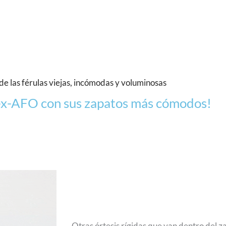
e las férulas viejas, incómodas y voluminosas
ex-AFO con sus zapatos más cómodos!
Otras órtesis rígidas que van dentro del 