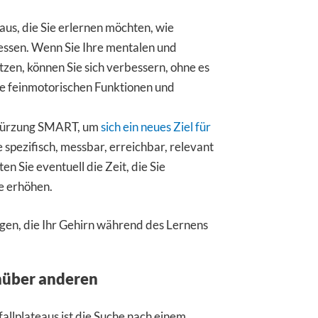
aus, die Sie erlernen möchten, wie
dessen. Wenn Sie Ihre mentalen und
zen, können Sie sich verbessern, ohne es
re feinmotorischen Funktionen und
kürzung SMART, um
sich ein neues Ziel für
te spezifisch, messbar, erreichbar, relevant
n Sie eventuell die Zeit, die Sie
e erhöhen.
en, die Ihr Gehirn während des Lernens
enüber anderen
allplateaus ist die Suche nach einem