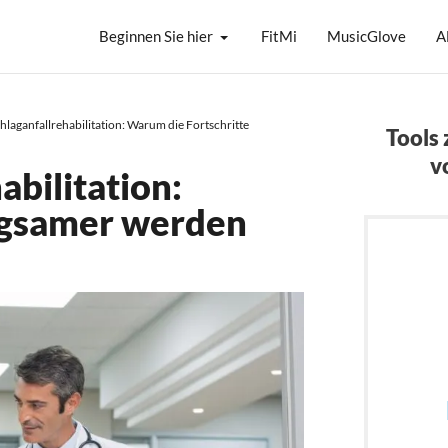
Beginnen Sie hier
FitMi
MusicGlove
A
hlaganfallrehabilitation: Warum die Fortschritte
Tools
v
abilitation:
ngsamer werden