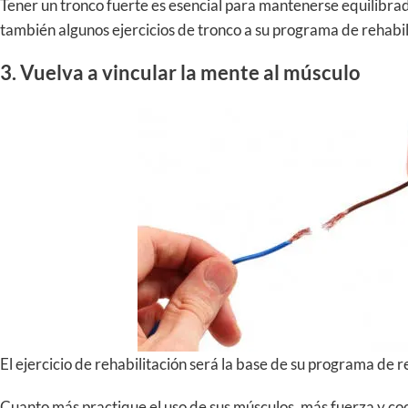
Tener un tronco fuerte es esencial para mantenerse equilibr
también algunos ejercicios de tronco a su programa de rehabil
3. Vuelva a vincular la mente al músculo
El ejercicio de rehabilitación será la base de su programa de 
Cuanto más practique el uso de sus músculos, más fuerza y ​​c