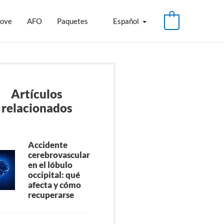
love
AFO
Paquetes
Español
Artículos
relacionados
Accidente
cerebrovascular
en el lóbulo
occipital: qué
afecta y cómo
recuperarse