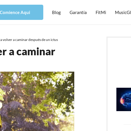
Comience Aqui
Blog
Garantía
FitMi
MusicG
ra volver a caminar después de un ictus
er a caminar