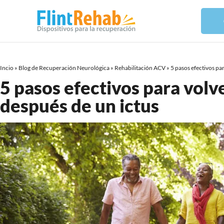
Incio
»
Blog de Recuperación Neurológica
»
Rehabilitación ACV
»
5 pasos efectivos pa
5 pasos efectivos para volv
después de un ictus