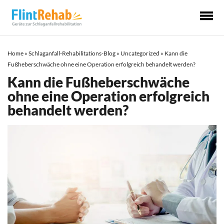
Ha
Home
»
Schlaganfall-Rehabilitations-Blog
»
Uncategorized
»
Kann die
Fußheberschwäche ohne eine Operation erfolgreich behandelt werden?
Kann die Fußheberschwäche
ohne eine Operation erfolgreich
behandelt werden?