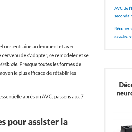
AVC de l’
secondair
Récupéra
gauche: e
el on s’entraîne ardemment et avec
e cerveau de s’adapter, se remodeler et se
 cérébrale
. Presque toutes les formes de
oyen le plus efficace de rétablir les
Déco
neur
 essentielle après un AVC, passons aux 7
s pour assister la