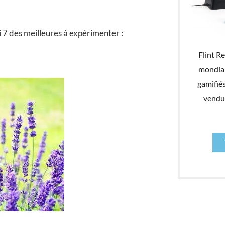
ci 7 des meilleures à expérimenter :
Flint R
mondial
gamifiés
vendu 