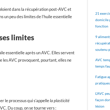
mploient dans la récupération post-AVC et
21 exerci
 un peu des limites de l’huile essentielle
domicile 
fonction
ses limites
9 aliment
récupéra
soutenu p
uile essentielle après un AVC. Elles servent
ue les AVC provoquent, pourtant, elles ne
AVC temp
temps fau
Fatigue 
pratiques
L’AVC peut
façon don
er le processus qui s’appelle
la plasticité
lésion
AVC. Du coup, on se tourne vers :