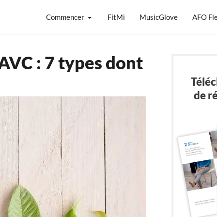
Commencer
FitMi
MusicGlove
AFO Fl
 AVC : 7 types dont
Téléc
de r