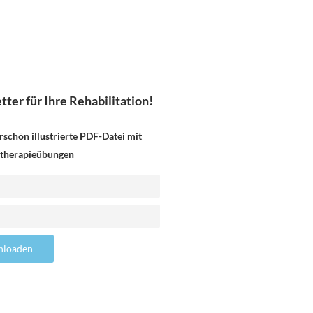
ter für Ihre Rehabilitation!
rschön illustrierte PDF-Datei mit
otherapieübungen
nloaden