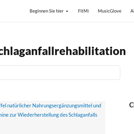
Beginnen Sie hier
FitMi
MusicGlove
A
chlaganfallrehabilitation
C