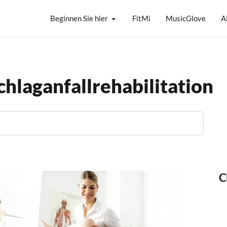
Beginnen Sie hier
FitMi
MusicGlove
A
chlaganfallrehabilitation
C